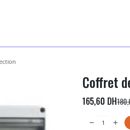
s Services
A Propos
Blog
Contactez-Nous
F
ection
Coffret d
165,60
DH
180,