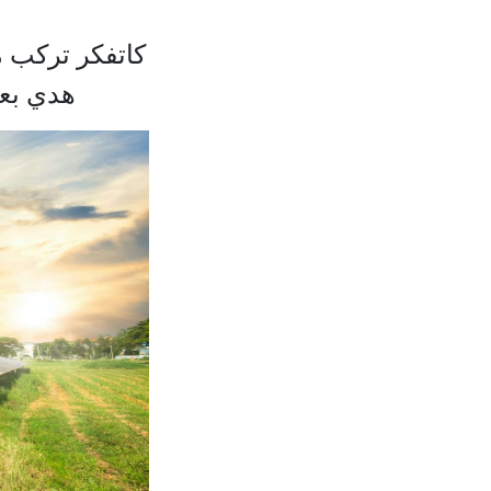
كاتفكر تركب م
هدي بع