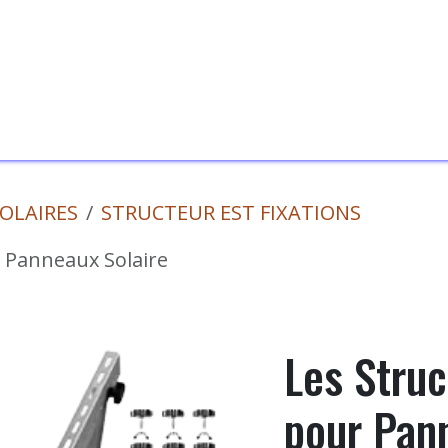
s Services
A Propos
Blog
Contactez-Nous
F
SOLAIRES
STRUCTEUR EST FIXATIONS
 Panneaux Solaire
Les Stru
pour Pan